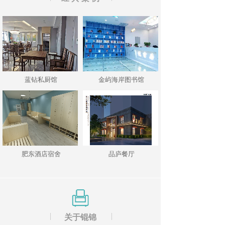
蓝钻私厨馆
金屿海岸图书馆
肥东酒店宿舍
品庐餐厅
关于锟锦