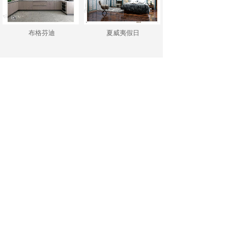
布格芬迪
夏威夷假日
新 闻 资 讯
公司动态
行业新闻