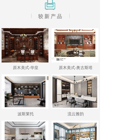
较 新 产 品
原木美式-华皇
原木美式-奥古斯塔
波斯莱托
流云雅韵