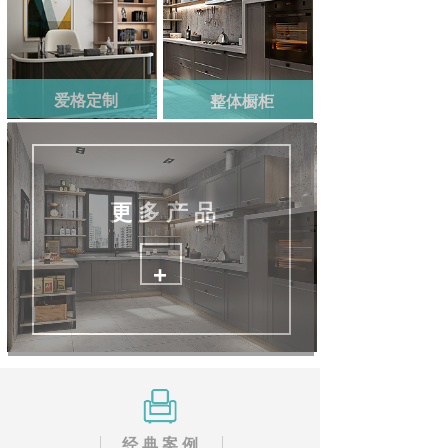
爱格定制
整体橱柜
更 多 产 品
+
经 典 案 例